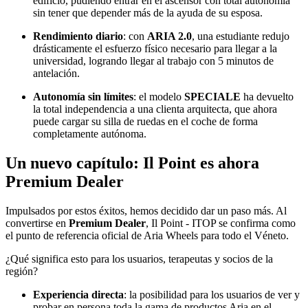
edificio, pudiendo entrar en el ascensor con total autonomía
sin tener que depender más de la ayuda de su esposa.
Rendimiento diario
: con
ARIA 2.0
, una estudiante redujo
drásticamente el esfuerzo físico necesario para llegar a la
universidad, logrando llegar al trabajo con 5 minutos de
antelación.
Autonomía sin límites
: el modelo
SPECIALE
ha devuelto
la total independencia a una clienta arquitecta, que ahora
puede cargar su silla de ruedas en el coche de forma
completamente autónoma.
Un nuevo capítulo: Il Point es ahora
Premium Dealer
Impulsados por estos éxitos, hemos decidido dar un paso más. Al
convertirse en
Premium Dealer
, Il Point - ITOP se confirma como
el punto de referencia oficial de Aria Wheels para todo el Véneto.
¿Qué significa esto para los usuarios, terapeutas y socios de la
región?
Experiencia directa
: la posibilidad para los usuarios de ver y
probar en persona toda la gama de productos Aria en el