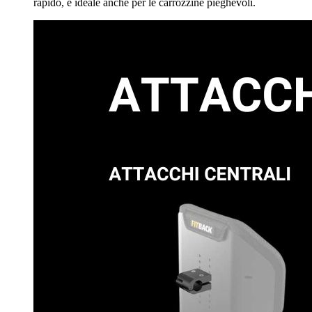
rapido, è ideale anche per le carrozzine pieghevoli.