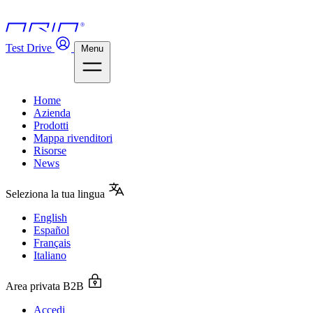
Test Drive
Menu
Home
Azienda
Prodotti
Mappa rivenditori
Risorse
News
Seleziona la tua lingua
English
Español
Français
Italiano
Area privata B2B
Accedi