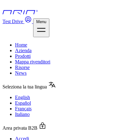
Test Drive
Menu
Home
Azienda
Prodotti
Mappa rivenditori
Risorse
News
Seleziona la tua lingua
English
Español
Français
Italiano
Area privata B2B
Accedi