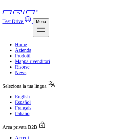
Test Drive
Menu
Home
Azienda
Prodotti
Mappa rivenditori
Risorse
News
Seleziona la tua lingua
English
Español
Français
Italiano
Area privata B2B
Accedi