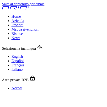
Salta al contenuto principale
Home
Azienda
Prodotti
Mappa rivenditori
Risorse
News
Seleziona la tua lingua
English
Español
Français
Italiano
Area privata B2B
Accedi