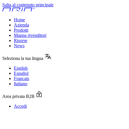
Salta al contenuto principale
Home
Azienda
Prodotti
Mappa rivenditori
Risorse
News
Seleziona la tua lingua
English
Español
Français
Italiano
Area privata B2B
Accedi