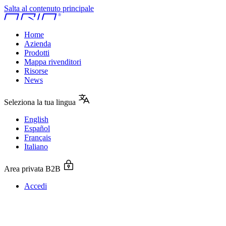
Salta al contenuto principale
Home
Azienda
Prodotti
Mappa rivenditori
Risorse
News
Seleziona la tua lingua
English
Español
Français
Italiano
Area privata B2B
Accedi