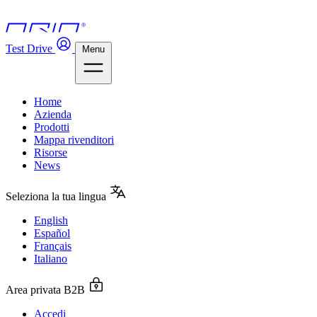
Test Drive
Menu
Home
Azienda
Prodotti
Mappa rivenditori
Risorse
News
Seleziona la tua lingua
English
Español
Français
Italiano
Area privata B2B
Accedi