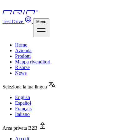
Test Drive
Menu
Home
Azienda
Prodotti
Mappa rivenditori
Risorse
News
Seleziona la tua lingua
English
Español
Français
Italiano
Area privata B2B
Accedi