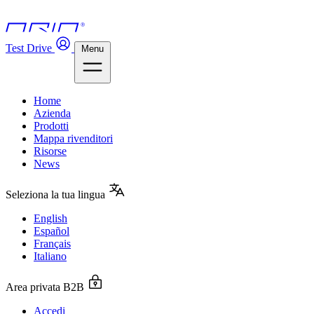
Test Drive
Menu
Home
Azienda
Prodotti
Mappa rivenditori
Risorse
News
Seleziona la tua lingua
English
Español
Français
Italiano
Area privata B2B
Accedi